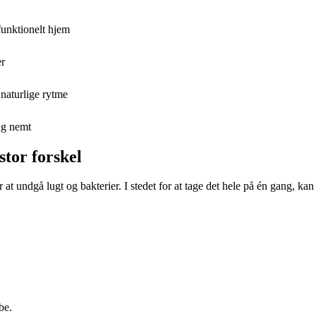
funktionelt hjem
er
 naturlige rytme
ng nemt
stor forskel
 at undgå lugt og bakterier. I stedet for at tage det hele på én gang, ka
be.