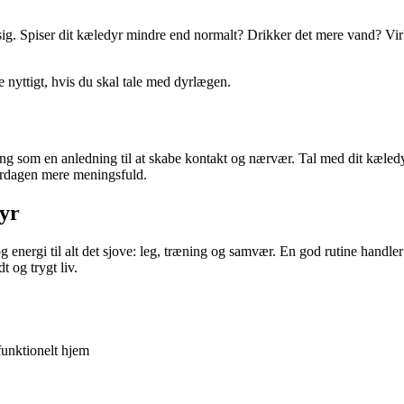
er sig. Spiser dit kæledyr mindre end normalt? Drikker det mere vand? Vi
e nyttigt, hvis du skal tale med dyrlægen.
ng som en anledning til at skabe kontakt og nærvær. Tal med dit kæledyr,
erdagen mere meningsfuld.
dyr
og energi til alt det sjove: leg, træning og samvær. En god rutine handle
t og trygt liv.
funktionelt hjem