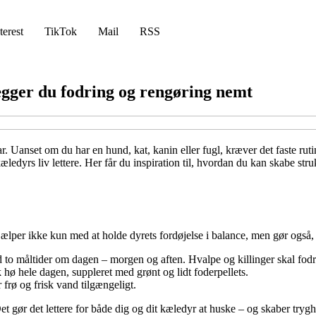
terest
TikTok
Mail
RSS
gger du fodring og rengøring nemt
 Uanset om du har en hund, kat, kanin eller fugl, kræver det faste rutine
edyrs liv lettere. Her får du inspiration til, hvordan du kan skabe struk
lper ikke kun med at holde dyrets fordøjelse i balance, men gør også, a
to måltider om dagen – morgen og aften. Hvalpe og killinger skal fodre
 hø hele dagen, suppleret med grønt og lidt foderpellets.
 frø og frisk vand tilgængeligt.
t gør det lettere for både dig og dit kæledyr at huske – og skaber tryg