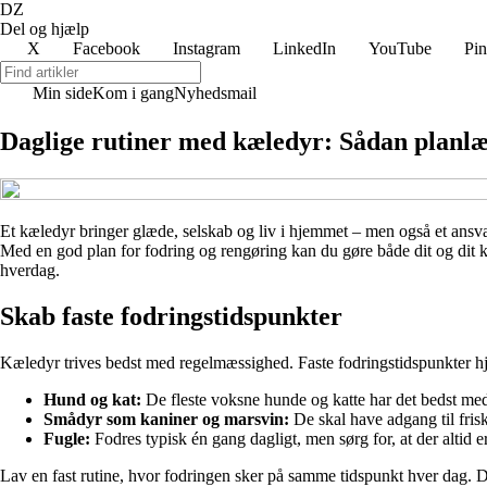
DZ
Del og hjælp
X
Facebook
Instagram
LinkedIn
YouTube
Pin
Min side
Kom i gang
Nyhedsmail
Daglige rutiner med kæledyr: Sådan planlæ
Et kæledyr bringer glæde, selskab og liv i hjemmet – men også et ansvar.
Med en god plan for fodring og rengøring kan du gøre både dit og dit kæl
hverdag.
Skab faste fodringstidspunkter
Kæledyr trives bedst med regelmæssighed. Faste fodringstidspunkter hjæ
Hund og kat:
De fleste voksne hunde og katte har det bedst med 
Smådyr som kaniner og marsvin:
De skal have adgang til frisk
Fugle:
Fodres typisk én gang dagligt, men sørg for, at der altid er
Lav en fast rutine, hvor fodringen sker på samme tidspunkt hver dag. De