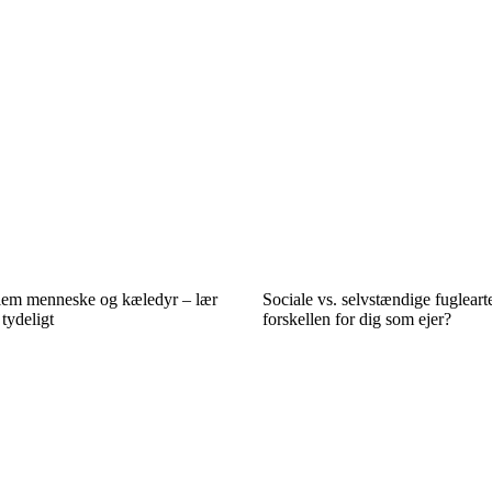
lem menneske og kæledyr – lær
Sociale vs. selvstændige fuglear
tydeligt
forskellen for dig som ejer?