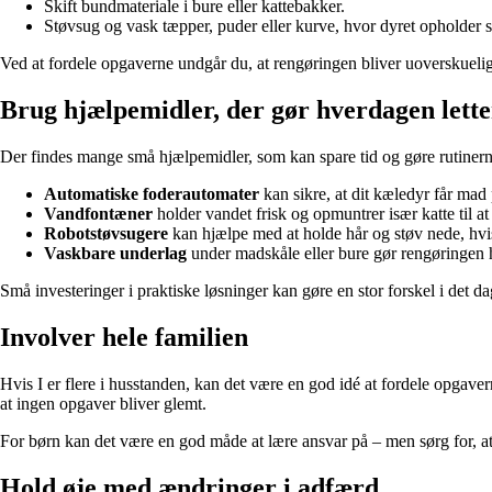
Skift bundmateriale i bure eller kattebakker.
Støvsug og vask tæpper, puder eller kurve, hvor dyret opholder s
Ved at fordele opgaverne undgår du, at rengøringen bliver uoverskueli
Brug hjælpemidler, der gør hverdagen lette
Der findes mange små hjælpemidler, som kan spare tid og gøre rutinern
Automatiske foderautomater
kan sikre, at dit kæledyr får mad 
Vandfontæner
holder vandet frisk og opmuntrer især katte til at
Robotstøvsugere
kan hjælpe med at holde hår og støv nede, hvis
Vaskbare underlag
under madskåle eller bure gør rengøringen h
Små investeringer i praktiske løsninger kan gøre en stor forskel i det da
Involver hele familien
Hvis I er flere i husstanden, kan det være en god idé at fordele opgaver
at ingen opgaver bliver glemt.
For børn kan det være en god måde at lære ansvar på – men sørg for, at 
Hold øje med ændringer i adfærd