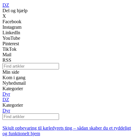
DZ
Del og hjælp
X
Facebook
Instagram
LinkedIn
YouTube
Pinterest
TikTok
Mail
RSS
Min side
Kom i gang
Nyhedsmail
Kategorier
Dyr
DZ
Kategorier
Dyr
Skjult opbevaring til kæledyrets ting – sådan skaber du et ryddeligt
og funktionelt hjem