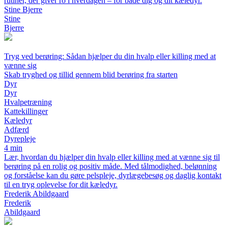
rutiner, der giver ro i hverdagen – for både dig og dit kæledyr.
Stine Bjerre
Stine
Bjerre
Tryg ved berøring: Sådan hjælper du din hvalp eller killing med at
vænne sig
Skab tryghed og tillid gennem blid berøring fra starten
Dyr
Dyr
Hvalpetræning
Kattekillinger
Kæledyr
Adfærd
Dyrepleje
4 min
Lær, hvordan du hjælper din hvalp eller killing med at vænne sig til
berøring på en rolig og positiv måde. Med tålmodighed, belønning
og forståelse kan du gøre pelspleje, dyrlægebesøg og daglig kontakt
til en tryg oplevelse for dit kæledyr.
Frederik Abildgaard
Frederik
Abildgaard