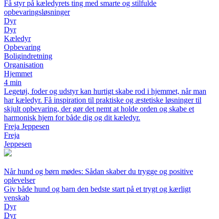
Få styr på kæledyrets ting med smarte og stilfulde
opbevaringsløsninger
Dyr
Dyr
Kæledyr
Opbevaring
Boligindretning
Organisation
Hjemmet
4 min
Legetøj, foder og udstyr kan hurtigt skabe rod i hjemmet, når man
har kæledyr. Få inspiration til praktiske og æstetiske løsninger til
skjult opbevaring, der gør det nemt at holde orden og skabe et
harmonisk hjem for både dig og dit kæledyr.
Freja Jeppesen
Freja
Jeppesen
Når hund og børn mødes: Sådan skaber du trygge og positive
oplevelser
Giv både hund og barn den bedste start på et trygt og kærligt
venskab
Dyr
Dyr