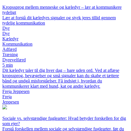
Kropssprog mellem menneske og kæledyr – lær at kommunikere
tydeligt
Lær at forstå dit kæledyrs signaler og styrk jeres tillid gennem
tydelig kommunikation
Dyr
Dyr
Kæledyr
Kommunikation
Adfærd
Træning
Dyrevelfærd
5 min
Dit kæledyr taler til dig hver dag – bare uden ord. Ved at aflæse
kropssprog, bevægelser og små signaler kan du skabe et tættere
bånd og undgå misforståelser. Få indsigt i, hvordan du
kommunikerer klart med hund, kat og andre kæledyr.
Freja Jeppesen
Freja
Jeppesen
Sociale vs. selvstændige fuglearter: Hvad betyder forskellen for dig
som ejer?
Forstå forskellen mellem sociale og selvstændige fuglearter, før du