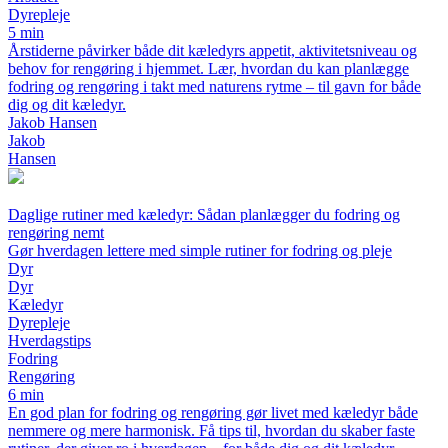
Dyrepleje
5 min
Årstiderne påvirker både dit kæledyrs appetit, aktivitetsniveau og
behov for rengøring i hjemmet. Lær, hvordan du kan planlægge
fodring og rengøring i takt med naturens rytme – til gavn for både
dig og dit kæledyr.
Jakob Hansen
Jakob
Hansen
Daglige rutiner med kæledyr: Sådan planlægger du fodring og
rengøring nemt
Gør hverdagen lettere med simple rutiner for fodring og pleje
Dyr
Dyr
Kæledyr
Dyrepleje
Hverdagstips
Fodring
Rengøring
6 min
En god plan for fodring og rengøring gør livet med kæledyr både
nemmere og mere harmonisk. Få tips til, hvordan du skaber faste