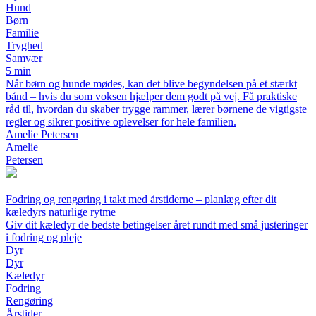
Hund
Børn
Familie
Tryghed
Samvær
5 min
Når børn og hunde mødes, kan det blive begyndelsen på et stærkt
bånd – hvis du som voksen hjælper dem godt på vej. Få praktiske
råd til, hvordan du skaber trygge rammer, lærer børnene de vigtigste
regler og sikrer positive oplevelser for hele familien.
Amelie Petersen
Amelie
Petersen
Fodring og rengøring i takt med årstiderne – planlæg efter dit
kæledyrs naturlige rytme
Giv dit kæledyr de bedste betingelser året rundt med små justeringer
i fodring og pleje
Dyr
Dyr
Kæledyr
Fodring
Rengøring
Årstider