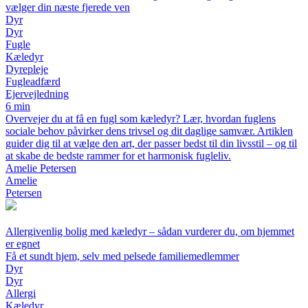
vælger din næste fjerede ven
Dyr
Dyr
Fugle
Kæledyr
Dyrepleje
Fugleadfærd
Ejervejledning
6 min
Overvejer du at få en fugl som kæledyr? Lær, hvordan fuglens
sociale behov påvirker dens trivsel og dit daglige samvær. Artiklen
guider dig til at vælge den art, der passer bedst til din livsstil – og til
at skabe de bedste rammer for et harmonisk fugleliv.
Amelie Petersen
Amelie
Petersen
Allergivenlig bolig med kæledyr – sådan vurderer du, om hjemmet
er egnet
Få et sundt hjem, selv med pelsede familiemedlemmer
Dyr
Dyr
Allergi
Kæledyr