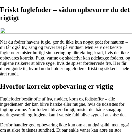
Friskt fuglefoder – sådan opbevarer du det
rigtigt
Når du fodrer havens fugle, gør du ikke kun noget godt for naturen –
du får også liv, sang og farver tæt på vinduet. Men selv det bedste
fuglefoder mister hurtigt sin næring og tiltrækningskraft, hvis det ikke
opbevares korrekt. Fugt, varme og skadedyr kan ødelægge foderet, og
fuglene risikerer at blive syge, hvis de spiser fordærvede frø. Her får
du en guide til, hvordan du holder fuglefoderet friskt og sikkert – hele
året rundt.
Hvorfor korrekt opbevaring er vigtig
Fuglefoder består ofte af frø, nødder, korn og fedtstoffer – alle
ingredienser, der kan blive harske eller mugne, hvis de udsættes for
fugt og varme. Når foderet bliver dårligt, mister det både smag og
næringsværdi, og fuglene kan i værste fald blive syge af at spise det.
Derfor handler god opbevaring ikke kun om at undgå spild, men også
om at sikre fuglenes sundhed. Et par enkle vaner kan gøre en stor