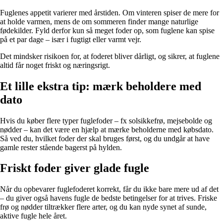
Fuglenes appetit varierer med årstiden. Om vinteren spiser de mere for
at holde varmen, mens de om sommeren finder mange naturlige
fødekilder. Fyld derfor kun så meget foder op, som fuglene kan spise
på et par dage – især i fugtigt eller varmt vejr.
Det mindsker risikoen for, at foderet bliver dårligt, og sikrer, at fuglene
altid får noget friskt og næringsrigt.
Et lille ekstra tip: mærk beholdere med
dato
Hvis du køber flere typer fuglefoder – fx solsikkefrø, mejsebolde og
nødder – kan det være en hjælp at mærke beholderne med købsdato.
Så ved du, hvilket foder der skal bruges først, og du undgår at have
gamle rester stående bagerst på hylden.
Friskt foder giver glade fugle
Når du opbevarer fuglefoderet korrekt, får du ikke bare mere ud af det
– du giver også havens fugle de bedste betingelser for at trives. Friske
frø og nødder tiltrækker flere arter, og du kan nyde synet af sunde,
aktive fugle hele året.