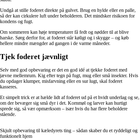
Undgå at stille foderet direkte på gulvet. Brug en hylde eller en palle,
så der kan cirkulere luft under beholderen. Det mindsker risikoen for
kondens og fugt.
Om sommeren kan høje temperaturer få fedt og nødder til at blive
harske. Sørg derfor for, at foderet står køligt og i skygge – og køb
hellere mindre mængder ad gangen i de varme måneder.
Tjek foderet jævnligt
Selv med god opbevaring er det en god idé at tjekke foderet med
jævne mellemrum. Kig efter tegn på fugt, mug eller små insekter. Hvis
du opdager klumper, misfarvning eller en sur lugt, skal foderet
kasseres.
Et simpelt trick er at hælde lidt af foderet ud på et hvidt underlag og se,
om der bevæger sig små dyr i det. Kornmøl og larver kan hurtigt
sprede sig, så vær opmærksom – især hvis du har flere beholdere
stående.
Skjult opbevaring til kæledyrets ting – sådan skaber du et ryddeligt og
funktionelt hjem