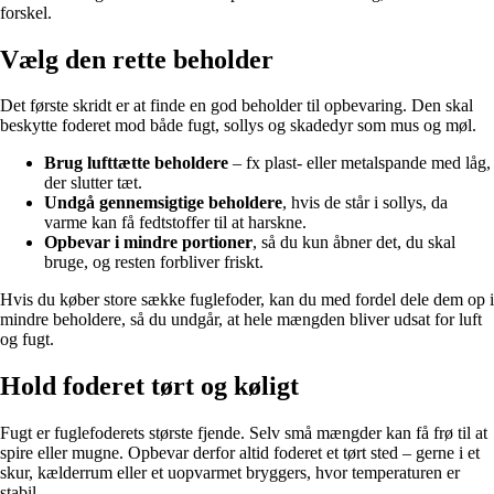
forskel.
Vælg den rette beholder
Det første skridt er at finde en god beholder til opbevaring. Den skal
beskytte foderet mod både fugt, sollys og skadedyr som mus og møl.
Brug lufttætte beholdere
– fx plast- eller metalspande med låg,
der slutter tæt.
Undgå gennemsigtige beholdere
, hvis de står i sollys, da
varme kan få fedtstoffer til at harskne.
Opbevar i mindre portioner
, så du kun åbner det, du skal
bruge, og resten forbliver friskt.
Hvis du køber store sække fuglefoder, kan du med fordel dele dem op i
mindre beholdere, så du undgår, at hele mængden bliver udsat for luft
og fugt.
Hold foderet tørt og køligt
Fugt er fuglefoderets største fjende. Selv små mængder kan få frø til at
spire eller mugne. Opbevar derfor altid foderet et tørt sted – gerne i et
skur, kælderrum eller et uopvarmet bryggers, hvor temperaturen er
stabil.