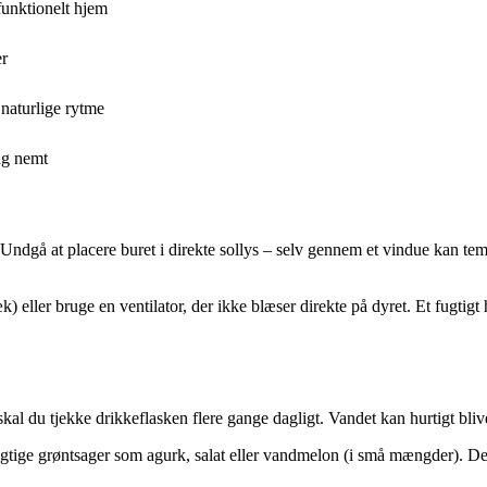
funktionelt hjem
er
 naturlige rytme
ng nemt
 Undgå at placere buret i direkte sollys – selv gennem et vindue kan temp
) eller bruge en ventilator, der ikke blæser direkte på dyret. Et fugti
l du tjekke drikkeflasken flere gange dagligt. Vandet kan hurtigt blive 
tige grøntsager som agurk, salat eller vandmelon (i små mængder). Det