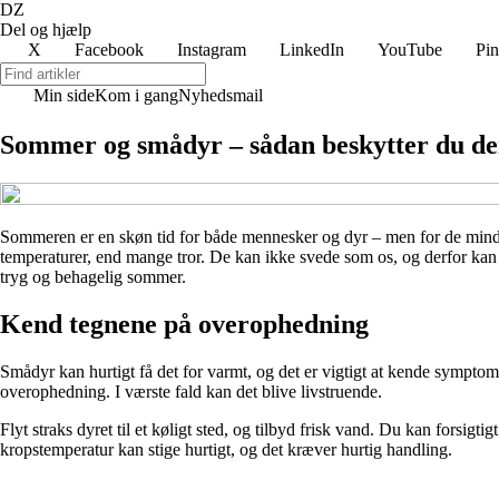
DZ
Del og hjælp
X
Facebook
Instagram
LinkedIn
YouTube
Pin
Min side
Kom i gang
Nyhedsmail
Sommer og smådyr – sådan beskytter du d
Sommeren er en skøn tid for både mennesker og dyr – men for de minds
temperaturer, end mange tror. De kan ikke svede som os, og derfor kan s
tryg og behagelig sommer.
Kend tegnene på overophedning
Smådyr kan hurtigt få det for varmt, og det er vigtigt at kende symptome
overophedning. I værste fald kan det blive livstruende.
Flyt straks dyret til et køligt sted, og tilbyd frisk vand. Du kan forsigt
kropstemperatur kan stige hurtigt, og det kræver hurtig handling.