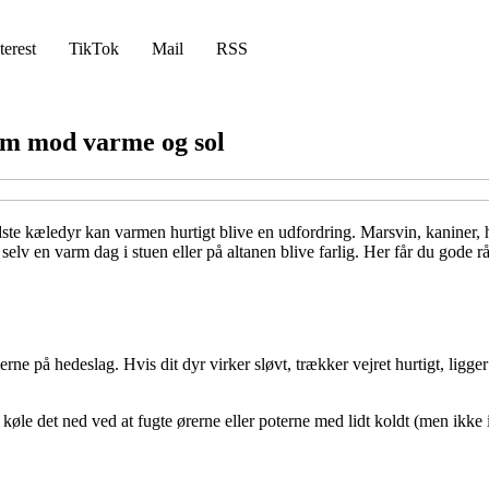
terest
TikTok
Mail
RSS
em mod varme og sol
te kæledyr kan varmen hurtigt blive en udfordring. Marsvin, kaniner,
elv en varm dag i stuen eller på altanen blive farlig. Her får du gode r
rne på hedeslag. Hvis dit dyr virker sløvt, trækker vejret hurtigt, ligg
igt køle det ned ved at fugte ørerne eller poterne med lidt koldt (men ikk