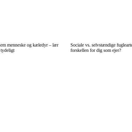
lem menneske og kæledyr – lær
Sociale vs. selvstændige fuglear
tydeligt
forskellen for dig som ejer?