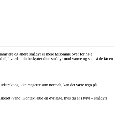
 hamstere og andre smådyr er mere følsomme over for høje
åd til, hvordan du beskytter dine smådyr mod varme og sol, så de får en
er udstrakt og ikke reagerer som normalt, kan det være tegn på
e iskoldt) vand. Kontakt altid en dyrlæge, hvis du er i tvivl – smådyrs