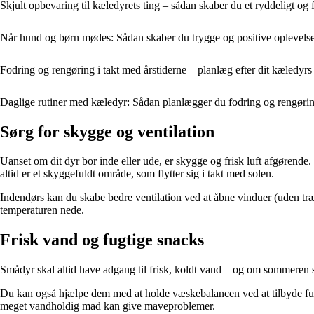
Skjult opbevaring til kæledyrets ting – sådan skaber du et ryddeligt og 
Når hund og børn mødes: Sådan skaber du trygge og positive oplevels
Fodring og rengøring i takt med årstiderne – planlæg efter dit kæledyrs
Daglige rutiner med kæledyr: Sådan planlægger du fodring og rengøri
Sørg for skygge og ventilation
Uanset om dit dyr bor inde eller ude, er skygge og frisk luft afgørende.
altid er et skyggefuldt område, som flytter sig i takt med solen.
Indendørs kan du skabe bedre ventilation ved at åbne vinduer (uden træk
temperaturen nede.
Frisk vand og fugtige snacks
Smådyr skal altid have adgang til frisk, koldt vand – og om sommeren ska
Du kan også hjælpe dem med at holde væskebalancen ved at tilbyde fug
meget vandholdig mad kan give maveproblemer.