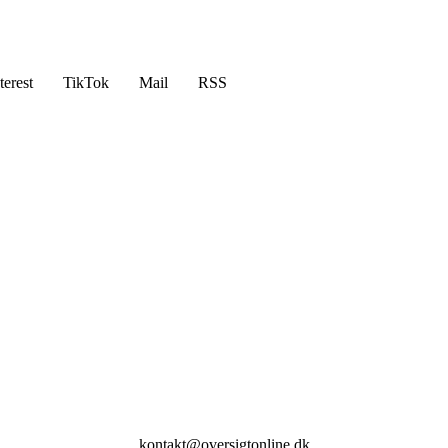
terest
TikTok
Mail
RSS
kontakt@oversigtonline.dk