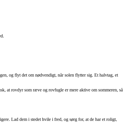
ed.
n, og flyt det om nødvendigt, når solen flytter sig. Et halvtag, et
husk, at rovdyr som ræve og rovfugle er mere aktive om sommeren, så
re. Lad dem i stedet hvile i fred, og sørg for, at de har et roligt,