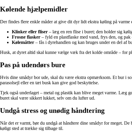
Kølende hjælpemidler
Der findes flere enkle måder at give dit dyr lidt ekstra køling på varme
Klinker eller fliser
– læg en ren flise i buret; den holder sig kølig
Frosne flasker
– fyld en plastflaske med vand, frys den, og pak 
Kølemåtter
– fås i dyrehandlen og kan bruges under en del af bure
Husk, at dyret altid skal kunne vælge væk fra det kolde område – for p
Pas på udendørs bure
Hvis dine smådyr bor ude, skal du være ekstra opmærksom. Et bur i solen 
parasolsejl eller en tæt busk kan give god beskyttelse.
Tjek også underlaget – metal og plastik kan blive meget varme. Læg ge
buret skal være sikkert lukket, selv om du lufter ud.
Undgå stress og unødig håndtering
Når det er varmt, bør du undgå at håndtere dine smådyr for meget. De blive
køligt sted at trække sig tilbage til.