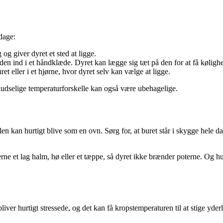
 dage:
 og giver dyret et sted at ligge.
den ind i et håndklæde. Dyret kan lægge sig tæt på den for at få køligh
t eller i et hjørne, hvor dyret selv kan vælge at ligge.
ludselige temperaturforskelle kan også være ubehagelige.
kan hurtigt blive som en ovn. Sørg for, at buret står i skygge hele dage
rne et lag halm, hø eller et tæppe, så dyret ikke brænder poterne. Og 
r hurtigt stressede, og det kan få kropstemperaturen til at stige yderlige