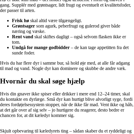
gang. Supplér med grøntsager, lidt frugt og eventuelt et kvalitetsfoder,
der passer til arten.
Frisk hø
skal altid være tilgængeligt.
Grøntsager
som agurk, peberfrugt og gulerod giver både
næring og væske.
Rent vand
skal skiftes dagligt – også selvom flasken ikke er
tom.
Undgå for mange godbidder
– de kan tage appetitten fra det
sunde foder.
Hvis du har flere dyr i samme bur, så hold øje med, at alle får adgang
til mad og vand. Nogle dyr kan dominere og skubbe de andre væk.
Hvornår du skal søge hjælp
Hvis din gnaver ikke spiser eller drikker i mere end 12–24 timer, skal
du kontakte en dyrlæge. Små dyr kan hurtigt blive alvorligt syge, fordi
deres fordøjelsessystem stopper, når de ikke får mad. Vent ikke og håb,
at det går over af sig selv – jo hurtigere du reagerer, desto bedre er
chancen for, at dit kæledyr kommer sig.
Skjult opbevaring til kæledyrets ting – sådan skaber du et ryddeligt og