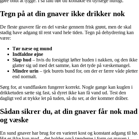
gøre ondt at tygge. I så fald bør du kontakte en dyrlæge hurtigt.
Tegn på at din gnaver ikke drikker nok
De fleste gnavere får en del væske gennem frisk grønt, men de skal
stadig have adgang til rent vand hele tiden. Tegn på dehydrering kan
være:
Tør næse og mund
Indfaldne øjne
Slap hud
– hvis du forsigtigt løfter huden i nakken, og den ikke
glatter sig ud med det samme, kan det tyde på væskemangel.
Mindre urin
– tjek burets bund for, om der er færre våde pletter
end normalt.
Sørg for, at vandflasken fungerer korrekt. Nogle gange kan kuglen i
drikketuden sætte sig fast, så dyret ikke kan få vand ud. Test den
dagligt ved at trykke let på tuden, så du ser, at der kommer dråber.
Sådan sikrer du, at din gnaver får nok mad
og væske
En sund gnaver har brug for en varieret kost og konstant adgang til hø.
Hø er ikke kun mad – det holder også tænderne i form og maven i