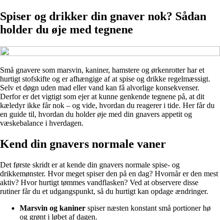
Spiser og drikker din gnaver nok? Sådan
holder du øje med tegnene
Små gnavere som marsvin, kaniner, hamstere og ørkenrotter har et
hurtigt stofskifte og er afhængige af at spise og drikke regelmæssigt.
Selv et døgn uden mad eller vand kan få alvorlige konsekvenser.
Derfor er det vigtigt som ejer at kunne genkende tegnene på, at dit
kæledyr ikke får nok – og vide, hvordan du reagerer i tide. Her får du
en guide til, hvordan du holder øje med din gnavers appetit og
væskebalance i hverdagen.
Kend din gnavers normale vaner
Det første skridt er at kende din gnavers normale spise- og
drikkemønster. Hvor meget spiser den på en dag? Hvornår er den mest
aktiv? Hvor hurtigt tømmes vandflasken? Ved at observere disse
rutiner får du et udgangspunkt, så du hurtigt kan opdage ændringer.
Marsvin og kaniner
spiser næsten konstant små portioner hø
og grønt i løbet af dagen.