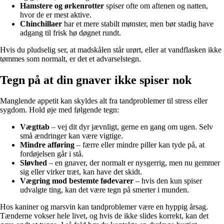
Hamstere og ørkenrotter
spiser ofte om aftenen og natten,
hvor de er mest aktive.
Chinchillaer
har et mere stabilt mønster, men bør stadig have
adgang til frisk hø døgnet rundt.
Hvis du pludselig ser, at madskålen står urørt, eller at vandflasken ikke
tømmes som normalt, er det et advarselstegn.
Tegn på at din gnaver ikke spiser nok
Manglende appetit kan skyldes alt fra tandproblemer til stress eller
sygdom. Hold øje med følgende tegn:
Vægttab
– vej dit dyr jævnligt, gerne en gang om ugen. Selv
små ændringer kan være vigtige.
Mindre afføring
– færre eller mindre piller kan tyde på, at
fordøjelsen går i stå.
Sløvhed
– en gnaver, der normalt er nysgerrig, men nu gemmer
sig eller virker træt, kan have det skidt.
Vægring mod bestemte fødevarer
– hvis den kun spiser
udvalgte ting, kan det være tegn på smerter i munden.
Hos kaniner og marsvin kan tandproblemer være en hyppig årsag.
Tænderne vokser hele livet, og hvis de ikke slides korrekt, kan det