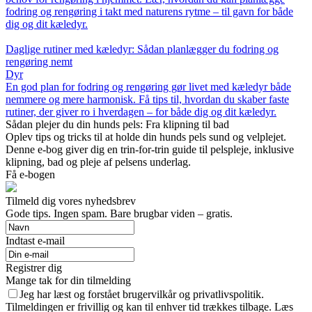
fodring og rengøring i takt med naturens rytme – til gavn for både
dig og dit kæledyr.
Daglige rutiner med kæledyr: Sådan planlægger du fodring og
rengøring nemt
Dyr
En god plan for fodring og rengøring gør livet med kæledyr både
nemmere og mere harmonisk. Få tips til, hvordan du skaber faste
rutiner, der giver ro i hverdagen – for både dig og dit kæledyr.
Sådan plejer du din hunds pels: Fra klipning til bad
Oplev tips og tricks til at holde din hunds pels sund og velplejet.
Denne e-bog giver dig en trin-for-trin guide til pelspleje, inklusive
klipning, bad og pleje af pelsens underlag.
Få e-bogen
Tilmeld dig vores nyhedsbrev
Gode tips. Ingen spam. Bare brugbar viden – gratis.
Indtast e-mail
Registrer dig
Mange tak for din tilmelding
Jeg har læst og forstået brugervilkår og privatlivspolitik.
Tilmeldingen er frivillig og kan til enhver tid trækkes tilbage. Læs