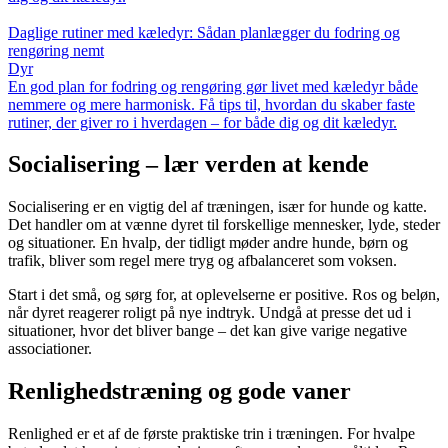
Daglige rutiner med kæledyr: Sådan planlægger du fodring og
rengøring nemt
Dyr
En god plan for fodring og rengøring gør livet med kæledyr både
nemmere og mere harmonisk. Få tips til, hvordan du skaber faste
rutiner, der giver ro i hverdagen – for både dig og dit kæledyr.
Socialisering – lær verden at kende
Socialisering er en vigtig del af træningen, især for hunde og katte.
Det handler om at vænne dyret til forskellige mennesker, lyde, steder
og situationer. En hvalp, der tidligt møder andre hunde, børn og
trafik, bliver som regel mere tryg og afbalanceret som voksen.
Start i det små, og sørg for, at oplevelserne er positive. Ros og beløn,
når dyret reagerer roligt på nye indtryk. Undgå at presse det ud i
situationer, hvor det bliver bange – det kan give varige negative
associationer.
Renlighedstræning og gode vaner
Renlighed er et af de første praktiske trin i træningen. For hvalpe