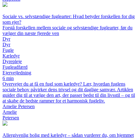
Sociale vs. selvstændige fuglearter: Hvad betyder forskellen for dig
som ejer?
Forstå forskellen mellem sociale og selvstændige fuglearter, før du
vælger din næste fjerede ven
Dyr
Dyr
Fugle
Kæledyr
Dyrepleje
Fugleadfærd
Ejervejledning
6 min
Overvejer du at få en fugl som kæledyr? Lær, hvordan fuglens
sociale behov påvirker dens trivsel og dit daglige samvær. Artiklen
guider dig til at vælge den art, der passer bedst til din livsstil – og til
at skabe de bedste rammer for et harmonisk fugleliv.
Amelie Petersen
Amelie
Petersen
Allergivenlig bolig med kæledyr – sådan vurderer du, om hjemmet