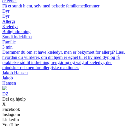
er egnet
Få et sundt hjem, selv med pelsede familiemedlemmer
Dyr
Dyr
Allergi
Kæledyr
Boligindretning
Sundt indeklima
Familie
3 min
Drømmer du om at have kæledyr, men er bekymret for allergi? Læs,
hvordan du vurderer, om dit hjem er egnet til et liv med dyr, og få
praktiske råd til indretning, rengøring og valg af kæledyr, der
mindsker risikoen for allergiske reaktioner.
Jakob Hansen
Jakob
Hansen
DZ
Del og hjælp
X
Facebook
Instagram
LinkedIn
YouTube