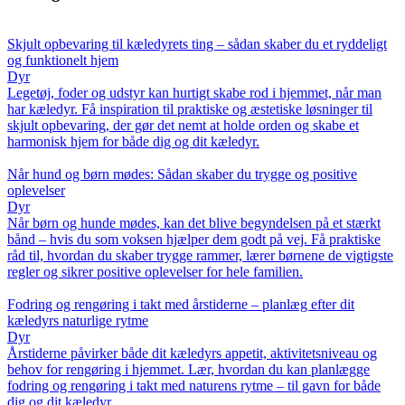
Skjult opbevaring til kæledyrets ting – sådan skaber du et ryddeligt
og funktionelt hjem
Dyr
Legetøj, foder og udstyr kan hurtigt skabe rod i hjemmet, når man
har kæledyr. Få inspiration til praktiske og æstetiske løsninger til
skjult opbevaring, der gør det nemt at holde orden og skabe et
harmonisk hjem for både dig og dit kæledyr.
Når hund og børn mødes: Sådan skaber du trygge og positive
oplevelser
Dyr
Når børn og hunde mødes, kan det blive begyndelsen på et stærkt
bånd – hvis du som voksen hjælper dem godt på vej. Få praktiske
råd til, hvordan du skaber trygge rammer, lærer børnene de vigtigste
regler og sikrer positive oplevelser for hele familien.
Fodring og rengøring i takt med årstiderne – planlæg efter dit
kæledyrs naturlige rytme
Dyr
Årstiderne påvirker både dit kæledyrs appetit, aktivitetsniveau og
behov for rengøring i hjemmet. Lær, hvordan du kan planlægge
fodring og rengøring i takt med naturens rytme – til gavn for både
dig og dit kæledyr.