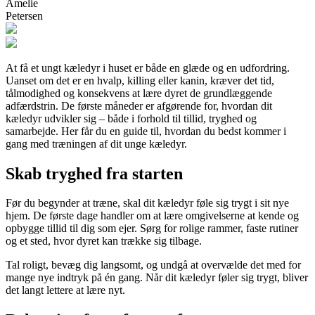
Amelie
Petersen
At få et ungt kæledyr i huset er både en glæde og en udfordring.
Uanset om det er en hvalp, killing eller kanin, kræver det tid,
tålmodighed og konsekvens at lære dyret de grundlæggende
adfærdstrin. De første måneder er afgørende for, hvordan dit
kæledyr udvikler sig – både i forhold til tillid, tryghed og
samarbejde. Her får du en guide til, hvordan du bedst kommer i
gang med træningen af dit unge kæledyr.
Skab tryghed fra starten
Før du begynder at træne, skal dit kæledyr føle sig trygt i sit nye
hjem. De første dage handler om at lære omgivelserne at kende og
opbygge tillid til dig som ejer. Sørg for rolige rammer, faste rutiner
og et sted, hvor dyret kan trække sig tilbage.
Tal roligt, bevæg dig langsomt, og undgå at overvælde det med for
mange nye indtryk på én gang. Når dit kæledyr føler sig trygt, bliver
det langt lettere at lære nyt.