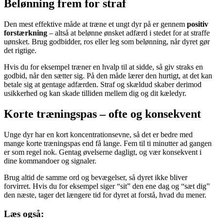
Belønning frem for straf
Den mest effektive måde at træne et ungt dyr på er gennem
positiv
forstærkning
– altså at belønne ønsket adfærd i stedet for at straffe
uønsket. Brug godbidder, ros eller leg som belønning, når dyret gør
det rigtige.
Hvis du for eksempel træner en hvalp til at sidde, så giv straks en
godbid, når den sætter sig. På den måde lærer den hurtigt, at det kan
betale sig at gentage adfærden. Straf og skældud skaber derimod
usikkerhed og kan skade tilliden mellem dig og dit kæledyr.
Korte træningspas – ofte og konsekvent
Unge dyr har en kort koncentrationsevne, så det er bedre med
mange korte træningspas end få lange. Fem til ti minutter ad gangen
er som regel nok. Gentag øvelserne dagligt, og vær konsekvent i
dine kommandoer og signaler.
Brug altid de samme ord og bevægelser, så dyret ikke bliver
forvirret. Hvis du for eksempel siger “sit” den ene dag og “sæt dig”
den næste, tager det længere tid for dyret at forstå, hvad du mener.
Læs også: