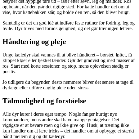
betyder det hyppige ture ud – især efter søvn, leg og måltider. Ros
og beløn, når den gør det rigtige sted. For katte handler det om at
vise, hvor kattebakken står, og holde den ren, så den bliver brugt.
Samtidig er det en god idé at indføre faste rutiner for fodring, leg og
hvile. Dyr trives med forudsigelighed, og det gør træningen lettere.
Håndtering og pleje
Unge kæledyr skal vænnes til at blive håndteret – børstet, løftet, få
klippet kløer eller tjekket tænder. Gør det gradvist og med masser af
ros. Start med korte sessioner, og stop, mens oplevelsen stadig er
positiv.
Jo tidligere du begynder, desto nemmere bliver det senere at tage til
dyrlæge eller udføre daglig pleje uden stress.
Tålmodighed og forståelse
Alle dyr lærer i deres eget tempo. Nogle fanger hurtigt nye
kommandoer, mens andre skal have mange gentagelser. Det
vigtigste er at bevare roen og ikke give op. Husk, at træning ikke
kun handler om at lære tricks – det handler om at opbygge et stærkt
bånd mellem dig og dit kæledyr.