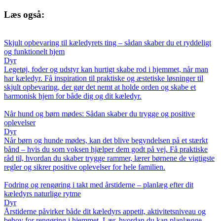
Læs også:
Skjult opbevaring til kæledyrets ting – sådan skaber du et ryddeligt
og funktionelt hjem
Dyr
Legetøj, foder og udstyr kan hurtigt skabe rod i hjemmet, når man
har kæledyr. Få inspiration til praktiske og æstetiske løsninger til
skjult opbevaring, der gør det nemt at holde orden og skabe et
harmonisk hjem for både dig og dit kæledyr.
Når hund og børn mødes: Sådan skaber du trygge og positive
oplevelser
Dyr
Når børn og hunde mødes, kan det blive begyndelsen på et stærkt
bånd – hvis du som voksen hjælper dem godt på vej. Få praktiske
råd til, hvordan du skaber trygge rammer, lærer børnene de vigtigste
regler og sikrer positive oplevelser for hele familien.
Fodring og rengøring i takt med årstiderne – planlæg efter dit
kæledyrs naturlige rytme
Dyr
Årstiderne påvirker både dit kæledyrs appetit, aktivitetsniveau og
behov for rengøring i hjemmet. Lær, hvordan du kan planlægge