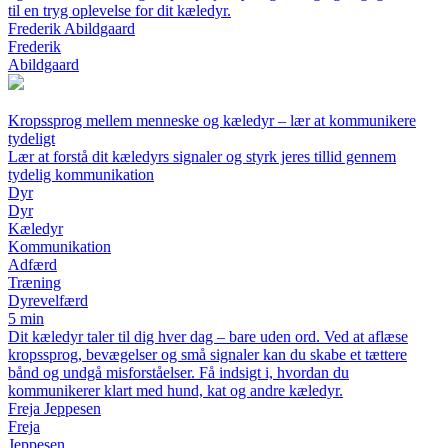
til en tryg oplevelse for dit kæledyr.
Frederik Abildgaard
Frederik
Abildgaard
Kropssprog mellem menneske og kæledyr – lær at kommunikere
tydeligt
Lær at forstå dit kæledyrs signaler og styrk jeres tillid gennem
tydelig kommunikation
Dyr
Dyr
Kæledyr
Kommunikation
Adfærd
Træning
Dyrevelfærd
5 min
Dit kæledyr taler til dig hver dag – bare uden ord. Ved at aflæse
kropssprog, bevægelser og små signaler kan du skabe et tættere
bånd og undgå misforståelser. Få indsigt i, hvordan du
kommunikerer klart med hund, kat og andre kæledyr.
Freja Jeppesen
Freja
Jeppesen