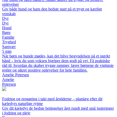
oplevelser
Giv både hund og barn den bedste start på et trygt og kærligt
venskab
Dyr
Dyr
Hund
Børn
Familie
Tryghed
Samvær
5 min
Når børn og hunde mødes, kan det blive begyndelsen på et stærkt
bånd – hvis du som voksen hjælper dem godt på vej. Få praktiske
råd til, hvordan du skaber trygge rammer, lærer børnene de vigtigste
regler og sikrer positive oplevelser for hele familien.
Amelie Petersen
Amelie
Petersen
Fodring og rengøring i takt med årstiderne – planlæg efter dit
kæledyrs naturlige rytme
Giv dit kæledyr de bedste betingelser året rundt med små justeringer
i fodring og pleje