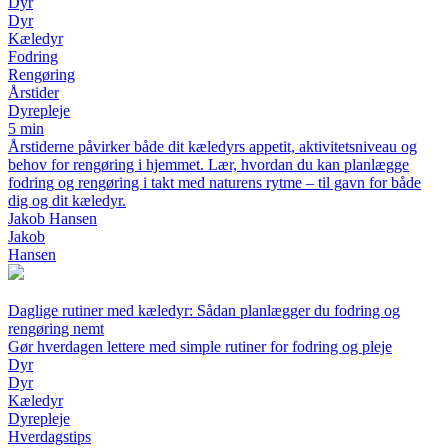
Dyr
Dyr
Kæledyr
Fodring
Rengøring
Årstider
Dyrepleje
5 min
Årstiderne påvirker både dit kæledyrs appetit, aktivitetsniveau og
behov for rengøring i hjemmet. Lær, hvordan du kan planlægge
fodring og rengøring i takt med naturens rytme – til gavn for både
dig og dit kæledyr.
Jakob Hansen
Jakob
Hansen
Daglige rutiner med kæledyr: Sådan planlægger du fodring og
rengøring nemt
Gør hverdagen lettere med simple rutiner for fodring og pleje
Dyr
Dyr
Kæledyr
Dyrepleje
Hverdagstips