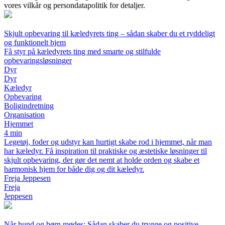
vores vilkår og persondatapolitik for detaljer.
Skjult opbevaring til kæledyrets ting – sådan skaber du et ryddeligt
og funktionelt hjem
Få styr på kæledyrets ting med smarte og stilfulde
opbevaringsløsninger
Dyr
Dyr
Kæledyr
Opbevaring
Boligindretning
Organisation
Hjemmet
4 min
Legetøj, foder og udstyr kan hurtigt skabe rod i hjemmet, når man
har kæledyr. Få inspiration til praktiske og æstetiske løsninger til
skjult opbevaring, der gør det nemt at holde orden og skabe et
harmonisk hjem for både dig og dit kæledyr.
Freja Jeppesen
Freja
Jeppesen
Når hund og børn mødes: Sådan skaber du trygge og positive