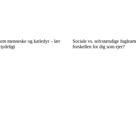
lem menneske og kæledyr – lær
Sociale vs. selvstændige fuglear
tydeligt
forskellen for dig som ejer?