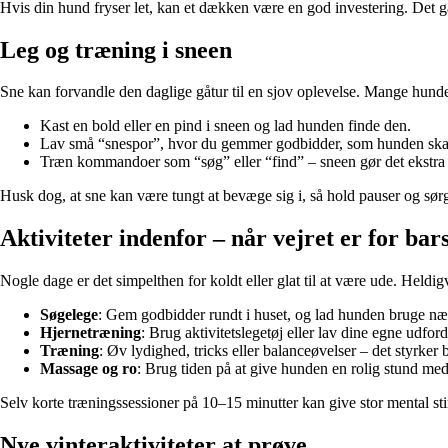
Hvis din hund fryser let, kan et dækken være en god investering. Det 
Leg og træning i sneen
Sne kan forvandle den daglige gåtur til en sjov oplevelse. Mange hunde 
Kast en bold eller en pind i sneen og lad hunden finde den.
Lav små “snespor”, hvor du gemmer godbidder, som hunden skal 
Træn kommandoer som “søg” eller “find” – sneen gør det ekstra 
Husk dog, at sne kan være tungt at bevæge sig i, så hold pauser og sørg 
Aktiviteter indenfor – når vejret er for bar
Nogle dage er det simpelthen for koldt eller glat til at være ude. Held
Søgelege
: Gem godbidder rundt i huset, og lad hunden bruge næ
Hjernetræning
: Brug aktivitetslegetøj eller lav dine egne udf
Træning
: Øv lydighed, tricks eller balanceøvelser – det styrke
Massage og ro
: Brug tiden på at give hunden en rolig stund med
Selv korte træningssessioner på 10–15 minutter kan give stor mental st
Nye vinteraktiviteter at prøve