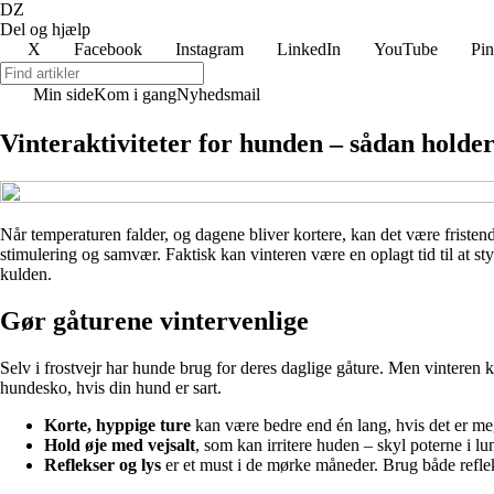
DZ
Del og hjælp
X
Facebook
Instagram
LinkedIn
YouTube
Pin
Min side
Kom i gang
Nyhedsmail
Vinteraktiviteter for hunden – sådan holder 
Når temperaturen falder, og dagene bliver kortere, kan det være friste
stimulering og samvær. Faktisk kan vinteren være en oplagt tid til at st
kulden.
Gør gåturene vintervenlige
Selv i frostvejr har hunde brug for deres daglige gåture. Men vinteren k
hundesko, hvis din hund er sart.
Korte, hyppige ture
kan være bedre end én lang, hvis det er me
Hold øje med vejsalt
, som kan irritere huden – skyl poterne i 
Reflekser og lys
er et must i de mørke måneder. Brug både refleksv