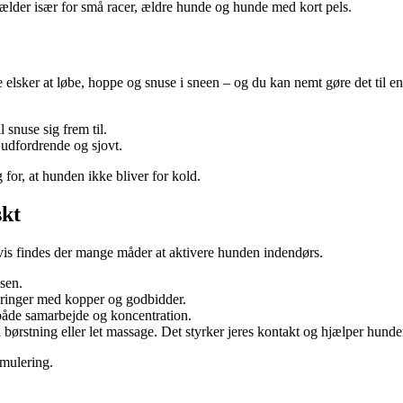
gælder især for små racer, ældre hunde og hunde med kort pels.
elsker at løbe, hoppe og snuse i sneen – og du kan nemt gøre det til en
snuse sig frem til.
udfordrende og sjovt.
for, at hunden ikke bliver for kold.
skt
igvis findes der mange måder at aktivere hunden indendørs.
sen.
ordringer med kopper og godbidder.
r både samarbejde og koncentration.
 børstning eller let massage. Det styrker jeres kontakt og hjælper hunde
imulering.