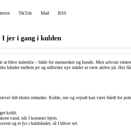
terest
TikTok
Mail
RSS
I jer i gang i kulden
nde at blive indenfor – både for mennesker og hunde. Men selvom vinter
yrke båndet mellem jer og udforske nye måder at være aktive på. Her får 
ræver lidt ekstra omtanke. Kulde, sne og vejsalt kan være hårdt for pote
get koldt.
lunkent vand, når I kommer hjem.
est og et lys i halsbåndet, så I bliver set.