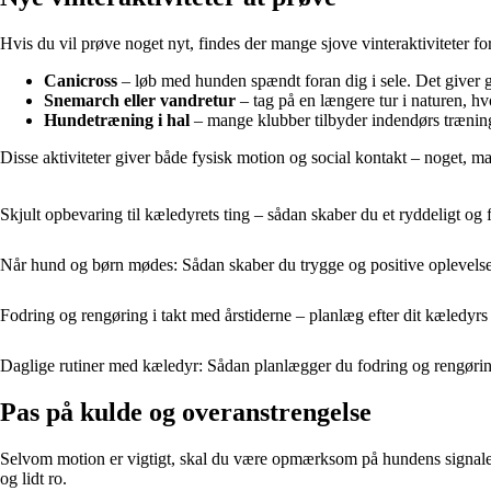
Hvis du vil prøve noget nyt, findes der mange sjove vinteraktiviteter fo
Canicross
– løb med hunden spændt foran dig i sele. Det giver g
Snemarch eller vandretur
– tag på en længere tur i naturen, hv
Hundetræning i hal
– mange klubber tilbyder indendørs træning 
Disse aktiviteter giver både fysisk motion og social kontakt – noget,
Skjult opbevaring til kæledyrets ting – sådan skaber du et ryddeligt og 
Når hund og børn mødes: Sådan skaber du trygge og positive oplevels
Fodring og rengøring i takt med årstiderne – planlæg efter dit kæledyrs
Daglige rutiner med kæledyr: Sådan planlægger du fodring og rengøri
Pas på kulde og overanstrengelse
Selvom motion er vigtigt, skal du være opmærksom på hundens signaler. 
og lidt ro.