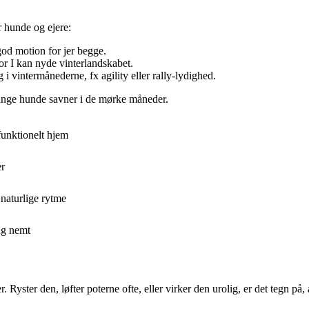
r hunde og ejere:
od motion for jer begge.
or I kan nyde vinterlandskabet.
i vintermånederne, fx agility eller rally-lydighed.
 mange hunde savner i de mørke måneder.
funktionelt hjem
er
 naturlige rytme
ng nemt
Ryster den, løfter poterne ofte, eller virker den urolig, er det tegn p